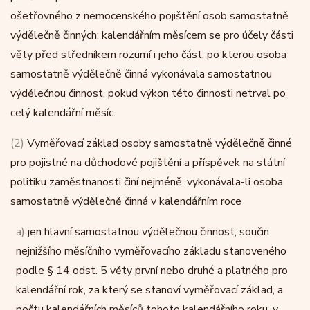
ošetřovného z nemocenského pojištění osob samostatně
výdělečně činných; kalendářním měsícem se pro účely části
věty před středníkem rozumí i jeho část, po kterou osoba
samostatně výdělečně činná vykonávala samostatnou
výdělečnou činnost, pokud výkon této činnosti netrval po
celý kalendářní měsíc.
(2)
Vyměřovací základ osoby samostatně výdělečně činné
pro pojistné na důchodové pojištění a příspěvek na státní
politiku zaměstnanosti činí nejméně, vykonávala-li osoba
samostatně výdělečně činná v kalendářním roce
a)
jen hlavní samostatnou výdělečnou činnost, součin
nejnižšího měsíčního vyměřovacího základu stanoveného
podle § 14 odst. 5 věty první nebo druhé a platného pro
kalendářní rok, za který se stanoví vyměřovací základ, a
počtu kalendářních měsíců tohoto kalendářního roku, v