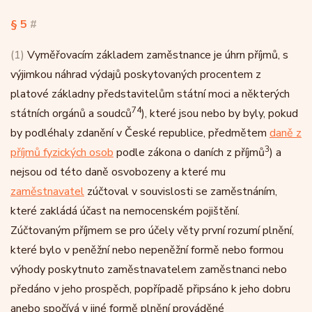
§ 5
#
(1)
Vyměřovacím základem zaměstnance je úhrn příjmů, s
výjimkou náhrad výdajů poskytovaných procentem z
platové základny představitelům státní moci a některých
74
státních orgánů a soudců
), které jsou nebo by byly, pokud
by podléhaly zdanění v České republice, předmětem
daně z
3
příjmů fyzických osob
podle zákona o daních z příjmů
) a
nejsou od této daně osvobozeny a které mu
zaměstnavatel
zúčtoval v souvislosti se zaměstnáním,
které zakládá účast na nemocenském pojištění.
Zúčtovaným příjmem se pro účely věty první rozumí plnění,
které bylo v peněžní nebo nepeněžní formě nebo formou
výhody poskytnuto zaměstnavatelem zaměstnanci nebo
předáno v jeho prospěch, popřípadě připsáno k jeho dobru
anebo spočívá v jiné formě plnění prováděné