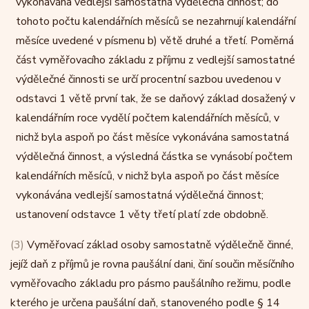
vykonávána vedlejší samostatná výdělečná činnost; do
tohoto počtu kalendářních měsíců se nezahrnují kalendářní
měsíce uvedené v písmenu b) větě druhé a třetí. Poměrná
část vyměřovacího základu z příjmu z vedlejší samostatné
výdělečné činnosti se určí procentní sazbou uvedenou v
odstavci 1 větě první tak, že se daňový základ dosažený v
kalendářním roce vydělí počtem kalendářních měsíců, v
nichž byla aspoň po část měsíce vykonávána samostatná
výdělečná činnost, a výsledná částka se vynásobí počtem
kalendářních měsíců, v nichž byla aspoň po část měsíce
vykonávána vedlejší samostatná výdělečná činnost;
ustanovení odstavce 1 věty třetí platí zde obdobně.
(3)
Vyměřovací základ osoby samostatně výdělečně činné,
jejíž daň z příjmů je rovna paušální dani, činí součin měsíčního
vyměřovacího základu pro pásmo paušálního režimu, podle
kterého je určena paušální daň, stanoveného podle § 14