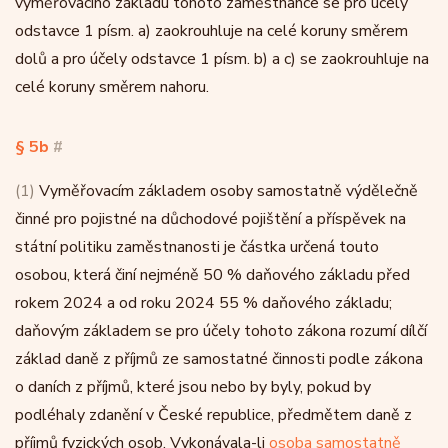
vyměřovacího základu tohoto zaměstnance se pro účely
odstavce 1 písm. a) zaokrouhluje na celé koruny směrem
dolů a pro účely odstavce 1 písm. b) a c) se zaokrouhluje na
celé koruny směrem nahoru.
§ 5b
#
(1)
Vyměřovacím základem osoby samostatně výdělečně
činné pro pojistné na důchodové pojištění a příspěvek na
státní politiku zaměstnanosti je částka určená touto
osobou, která činí nejméně 50 % daňového základu před
rokem 2024 a od roku 2024 55 % daňového základu;
daňovým základem se pro účely tohoto zákona rozumí dílčí
základ daně z příjmů ze samostatné činnosti podle zákona
o daních z příjmů, které jsou nebo by byly, pokud by
podléhaly zdanění v České republice, předmětem daně z
příjmů fyzických osob. Vykonávala-li
osoba samostatně