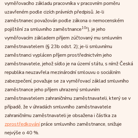
vyměřovacího základu pracovníka v pracovním poměru
uzavřeném podle cizích právních předpisů. Je-li
zaměstnanec považován podle zákona o nemocenském
10c
pojištění za smluvního zaměstnance
), je jeho
vyměřovacím základem příjem zúčtovaný mu smluvním
zaměstnavatelem (§ 23b odst. 2); je-li smluvnímu
zaměstnanci vyplácen příjem prostřednictvím jeho
zaměstnavatele, jehož sídlo je na území státu, s nímž Česká
republika neuzavřela mezinárodní smlouvu o sociálním
zabezpečení, považuje se za vyměřovací základ smluvního
zaměstnance jeho příjem uhrazený smluvním
zaměstnavatelem zahraničnímu zaměstnavateli, který se v
případě, že v úhradách smluvního zaměstnavatele
zahraničnímu zaměstnavateli je obsažena i částka za
zprostředkování
práce smluvního zaměstnance, snižuje
nejvýše o 40 %.