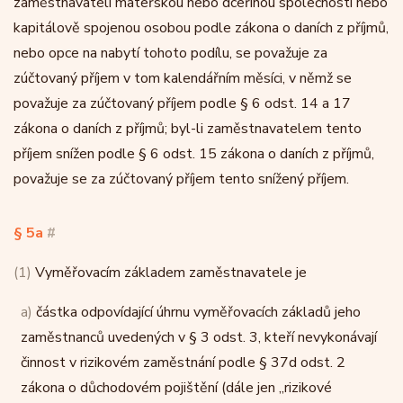
zaměstnavateli mateřskou nebo dceřinou společností nebo
kapitálově spojenou osobou podle zákona o daních z příjmů,
nebo opce na nabytí tohoto podílu, se považuje za
zúčtovaný příjem v tom kalendářním měsíci, v němž se
považuje za zúčtovaný příjem podle § 6 odst. 14 a 17
zákona o daních z příjmů; byl-li zaměstnavatelem tento
příjem snížen podle § 6 odst. 15 zákona o daních z příjmů,
považuje se za zúčtovaný příjem tento snížený příjem.
§ 5a
#
(1)
Vyměřovacím základem zaměstnavatele je
a)
částka odpovídající úhrnu vyměřovacích základů jeho
zaměstnanců uvedených v § 3 odst. 3, kteří nevykonávají
činnost v rizikovém zaměstnání podle § 37d odst. 2
zákona o důchodovém pojištění (dále jen „rizikové