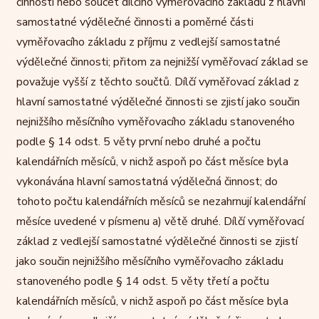
činnosti nebo součet dílčího vyměřovacího základu z hlavní
samostatné výdělečné činnosti a poměrné části
vyměřovacího základu z příjmu z vedlejší samostatné
výdělečné činnosti; přitom za nejnižší vyměřovací základ se
považuje vyšší z těchto součtů. Dílčí vyměřovací základ z
hlavní samostatné výdělečné činnosti se zjistí jako součin
nejnižšího měsíčního vyměřovacího základu stanoveného
podle § 14 odst. 5 věty první nebo druhé a počtu
kalendářních měsíců, v nichž aspoň po část měsíce byla
vykonávána hlavní samostatná výdělečná činnost; do
tohoto počtu kalendářních měsíců se nezahrnují kalendářní
měsíce uvedené v písmenu a) větě druhé. Dílčí vyměřovací
základ z vedlejší samostatné výdělečné činnosti se zjistí
jako součin nejnižšího měsíčního vyměřovacího základu
stanoveného podle § 14 odst. 5 věty třetí a počtu
kalendářních měsíců, v nichž aspoň po část měsíce byla