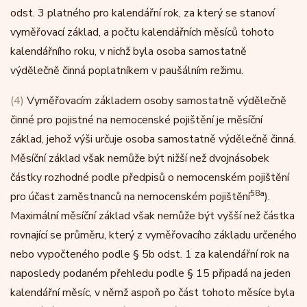
odst. 3 platného pro kalendářní rok, za který se stanoví
vyměřovací základ, a počtu kalendářních měsíců tohoto
kalendářního roku, v nichž byla osoba samostatně
výdělečně činná poplatníkem v paušálním režimu.
(4)
Vyměřovacím základem osoby samostatně výdělečně
činné pro pojistné na nemocenské pojištění je měsíční
základ, jehož výši určuje osoba samostatně výdělečně činná.
Měsíční základ však nemůže být nižší než dvojnásobek
částky rozhodné podle předpisů o nemocenském pojištění
58a
pro účast zaměstnanců na nemocenském pojištění
).
Maximální měsíční základ však nemůže být vyšší než částka
rovnající se průměru, který z vyměřovacího základu určeného
nebo vypočteného podle § 5b odst. 1 za kalendářní rok na
naposledy podaném přehledu podle § 15 připadá na jeden
kalendářní měsíc, v němž aspoň po část tohoto měsíce byla