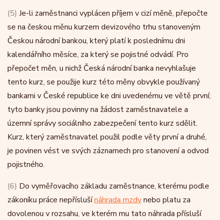
(5)
Je-li zaměstnanci vyplácen příjem v cizí měně, přepočte
se na českou měnu kurzem devizového trhu stanoveným
Českou národní bankou, který platí k poslednímu dni
kalendářního měsíce, za který se pojistné odvádí. Pro
přepočet měn, u nichž Česká národní banka nevyhlašuje
tento kurz, se použije kurz této měny obvykle používaný
bankami v České republice ke dni uvedenému ve větě první;
tyto banky jsou povinny na žádost zaměstnavatele a
územní správy sociálního zabezpečení tento kurz sdělit.
Kurz, který zaměstnavatel použil podle věty první a druhé,
je povinen vést ve svých záznamech pro stanovení a odvod
pojistného.
(6)
Do vyměřovacího základu zaměstnance, kterému podle
zákoníku práce nepřísluší
náhrada mzdy
nebo platu za
dovolenou v rozsahu, ve kterém mu tato náhrada přísluší