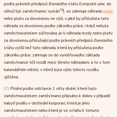
podle právních předpisů členského státu Evropské unie, do
78
něhož byl zaměstnanec vyslán
), se zahrnuje náhrada
mzdy
nebo platu za dovolenou ve výši, v jaké by příslušela tato
náhrada za dovolenou podle zákoníku práce, i když nebyla
zaměstnavatelem zúčtována; je-li náhrada mzdy nebo platu
za dovolenou příslušející podle právních předpisů členského
státu vyšší než tato náhrada, která by příslušela podle
zákoníku práce, zahrnuje se do vyměřovacího základu
zaměstnance též rozdíl mezi těmito náhradami, a to v tom
kalendářním měsíci, v němž byla výše tohoto rozdílu
zjištěna.
(7)
Plnění podle odstavce 1 věty druhé, které bylo
zaměstnavatelem zaměstnanci připsáno k dobru v případě
nabytí podílu v obchodní korporaci, která je jeho
zaměstnavatelem nebo která je ve vztahu k tomuto