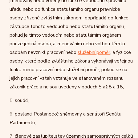
jmenovány nebo voleny do funkce vedoucího správního
úřadu nebo do funkce statutárního orgánu právnické
osoby zřízené zvláštním zákonem, popřípadě do funkce
zástupce tohoto vedoucího nebo statutárního orgánu,
pokud je tímto vedoucím nebo statutárním orgánem
pouze jediná osoba, a jmenováním nebo volbou těmto
osobám nevznikl pracovní nebo
služební poměr
, a fyzické
osoby, které podle zvláštního zákona vykonávají veřejnou
funkci mimo pracovní nebo služební poměr, pokud se na
jejich pracovní vztah vztahuje ve stanoveném rozsahu
zákoník práce a nejsou uvedeny v bodech 5 až 8 a 18,
5.
soudci,
6.
poslanci Poslanecké sněmovny a senátoři Senátu
Parlamentu,
7.
členové zastupitelstev územních samosprávných celků