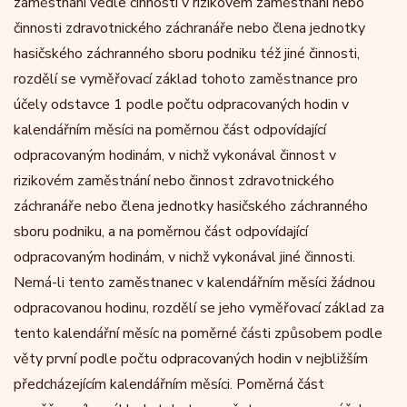
zaměstnání vedle činnosti v rizikovém zaměstnání nebo
činnosti zdravotnického záchranáře nebo člena jednotky
hasičského záchranného sboru podniku též jiné činnosti,
rozdělí se vyměřovací základ tohoto zaměstnance pro
účely odstavce 1 podle počtu odpracovaných hodin v
kalendářním měsíci na poměrnou část odpovídající
odpracovaným hodinám, v nichž vykonával činnost v
rizikovém zaměstnání nebo činnost zdravotnického
záchranáře nebo člena jednotky hasičského záchranného
sboru podniku, a na poměrnou část odpovídající
odpracovaným hodinám, v nichž vykonával jiné činnosti.
Nemá-li tento zaměstnanec v kalendářním měsíci žádnou
odpracovanou hodinu, rozdělí se jeho vyměřovací základ za
tento kalendářní měsíc na poměrné části způsobem podle
věty první podle počtu odpracovaných hodin v nejbližším
předcházejícím kalendářním měsíci. Poměrná část