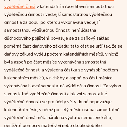
výdělečně činná
v kalendářním roce hlavní samostatnou
výdělečnou činnost i vedlejší samostatnou výdělečnou
činnost a za dobu, po kterou vykonávala vedlejší
samostatnou výdělečnou činnost, není účastna
důchodového pojištění, považuje se za daňový základ
poměrná část daňového základu; tato část se určí tak, že se
daňový základ vydělí počtem kalendářních měsíců, v nichž
byla aspoň po část měsíce vykonávána samostatná
výdělečná činnost, a výsledná částka se vynásobí počtem
kalendářních měsíců, v nichž byla aspoň po část měsíce
vykonávána hlavní samostatná výdělečná činnost. Za výkon
samostatné výdělečné činnosti a hlavní samostatné
výdělečné činnosti se pro účely věty druhé nepovažuje
kalendářní měsíc, v němž po celý měsíc osoba samostatně
výdělečně činná měla nárok na výplatu nemocenského,
peněžité pomoci v mateřství nebo dlouhodobého