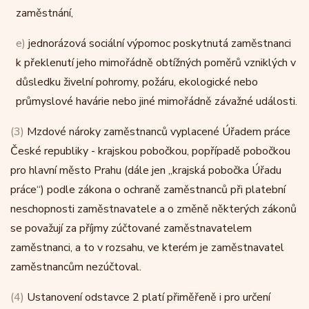
zaměstnání,
e)
jednorázová sociální výpomoc poskytnutá zaměstnanci
k překlenutí jeho mimořádně obtížných poměrů vzniklých v
důsledku živelní pohromy, požáru, ekologické nebo
průmyslové havárie nebo jiné mimořádně závažné události.
(3)
Mzdové nároky zaměstnanců vyplacené Úřadem práce
České republiky - krajskou pobočkou, popřípadě pobočkou
pro hlavní město Prahu (dále jen „krajská pobočka Úřadu
práce“) podle zákona o ochraně zaměstnanců při platební
neschopnosti zaměstnavatele a o změně některých zákonů
se považují za příjmy zúčtované zaměstnavatelem
zaměstnanci, a to v rozsahu, ve kterém je zaměstnavatel
zaměstnancům nezúčtoval.
(4)
Ustanovení odstavce 2 platí přiměřeně i pro určení