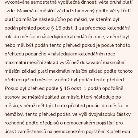
vykonávána samostatná výdělečná činnost; věta druhá platí
i zde. Maximální měsíční základ stanovený podle věty třetí
platí od měsíce následujícího po měsíci, ve kterém byl
podán přehled podle § 15 odst. 1 za předchozí kalendářní
rok, do měsíce v následujícím kalendářním roce, v němž byl
nebo měl být podán tento přehled; pokud je podle tohoto
přehledu podaného v následujícím kalendářním roce
maximální měsíční základ vyšší než dosavadní maximální
měsíční základ, platí maximální měsíční základ podle tohoto
přehledu již od měsíce, v němž byl podán tento přehled.
Pokud byl přehled podle § 15 odst. 1 podán opožděně,
stanoví se měsíční základ za měsíc, který následuje po
měsíci, v němž měl být tento přehled podán, do měsíce, v
němž byl tento přehled podán, ve výši dvojnásobku částky
rozhodné podle předpisů o nemocenském pojištění pro
účast zaměstnanců na nemocenském pojištění. K přehledu