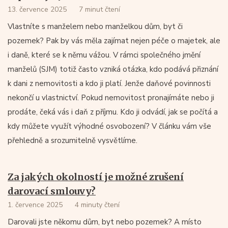
13. července 2025
7 minut čtení
Vlastníte s manželem nebo manželkou dům, byt či
pozemek? Pak by vás měla zajímat nejen péče o majetek, ale
i daně, které se k němu vážou. V rámci společného jmění
manželů (SJM) totiž často vzniká otázka, kdo podává přiznání
k dani z nemovitosti a kdo ji platí. Jenže daňové povinnosti
nekončí u vlastnictví. Pokud nemovitost pronajímáte nebo ji
prodáte, čeká vás i daň z příjmu. Kdo ji odvádí, jak se počítá a
kdy můžete využít výhodné osvobození? V článku vám vše
přehledně a srozumitelně vysvětlíme.
Za jakých okolností je možné zrušení
darovací smlouvy?
1. července 2025
4 minuty čtení
Darovali jste někomu dům, byt nebo pozemek? A místo