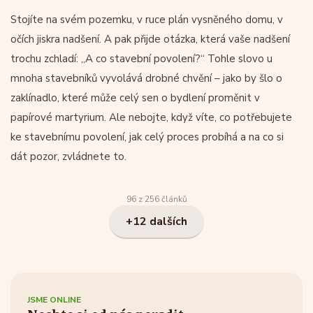
Stojíte na svém pozemku, v ruce plán vysněného domu, v
očích jiskra nadšení. A pak přijde otázka, která vaše nadšení
trochu zchladí: „A co stavební povolení?“ Tohle slovo u
mnoha stavebníků vyvolává drobné chvění – jako by šlo o
zaklínadlo, které může celý sen o bydlení proměnit v
papírové martyrium. Ale nebojte, když víte, co potřebujete
ke stavebnímu povolení, jak celý proces probíhá a na co si
dát pozor, zvládnete to.
96 z 256 článků
+12 dalších
JSME ONLINE