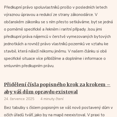
Předkupní právo spoluvlastníků prošlo v posledních letech
výraznou úpravou a redukcí ze strany zákonodárce. V
občanském zákoníku se s ním přesto setkáváme, byť se jedná
o poměrně specifické a řekněm i raritní případy. Jsou jimi
předkupní práva nájemců v čerstvě vymezovaných bytových
jednotkách a rovněž právo vlastníků pozemků ve vztahu ke
stavbě, která náleží někomu jinému. V našem článku si obě
specifické situace více přiblížíme a doplníme i informace o
smluvním předkupním právu.
Přidělení čísla popisného krok za krokem –
aby váš dům opravdu existoval
24. července 2025
4 minuty čtení
Bez tabulky s číslem popisným se váš nově postavený dům v
očích úřadů tváří, jako by na mapě neexistoval. V praxi to