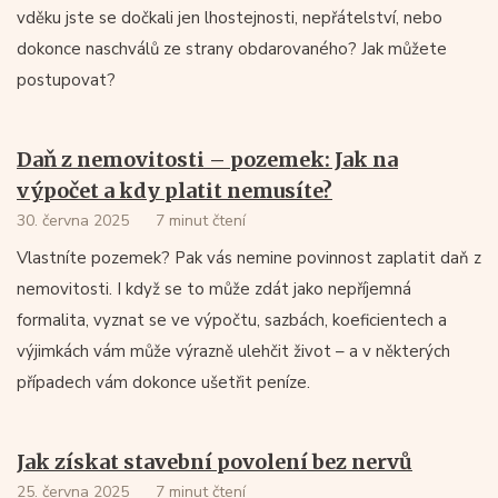
vděku jste se dočkali jen lhostejnosti, nepřátelství, nebo
dokonce naschválů ze strany obdarovaného? Jak můžete
postupovat?
Daň z nemovitosti – pozemek: Jak na
výpočet a kdy platit nemusíte?
30. června 2025
7 minut čtení
Vlastníte pozemek? Pak vás nemine povinnost zaplatit daň z
nemovitosti. I když se to může zdát jako nepříjemná
formalita, vyznat se ve výpočtu, sazbách, koeficientech a
výjimkách vám může výrazně ulehčit život – a v některých
případech vám dokonce ušetřit peníze.
Jak získat stavební povolení bez nervů
25. června 2025
7 minut čtení