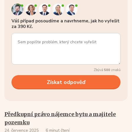
Váš případ posoudíme a navrhneme, jak ho vyřešit
za 390 Kč.
Zbývá
500
znaků
Předkupní právo nájemce bytu a majitele
pozemku
24. července 2025
6 minut čtení