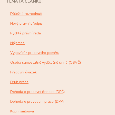
TÉMATA ČLÁNKŮ:
Důležité rozhodnutí
Nový právní předpis
Rychlá právní rada
Nájemné
Výpověď z pracovního poměru
Osoba samostatně výdělečně činná (OSVČ)
Pracovní úvazek
Druh práce
Dohoda o pracovní činnosti (DPČ)
Dohoda o provedení práce (DPP)
Kupní smlouva