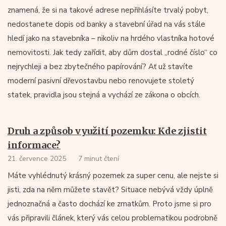
znamená, že si na takové adrese nepřihlásíte trvalý pobyt,
nedostanete dopis od banky a stavební úřad na vás stále
hledí jako na stavebníka – nikoliv na hrdého vlastníka hotové
nemovitosti. Jak tedy zařídit, aby dům dostal „rodné číslo“ co
nejrychleji a bez zbytečného papírování? Ať už stavíte
moderní pasivní dřevostavbu nebo renovujete stoletý
statek, pravidla jsou stejná a vychází ze zákona o obcích.
Druh a způsob využití pozemku: Kde zjistit
informace?
21. července 2025
7 minut čtení
Máte vyhlédnutý krásný pozemek za super cenu, ale nejste si
jisti, zda na něm můžete stavět? Situace nebývá vždy úplně
jednoznačná a často dochází ke zmatkům. Proto jsme si pro
vás připravili článek, který vás celou problematikou podrobně