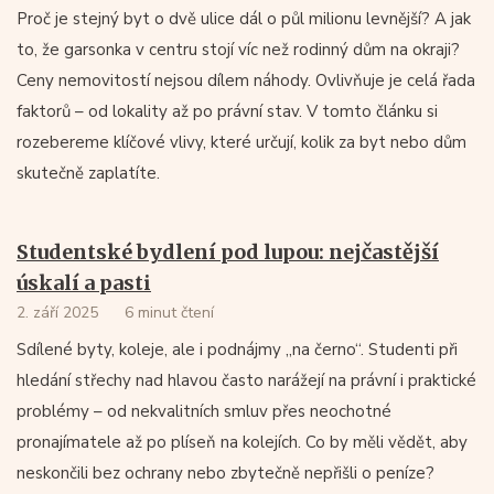
Proč je stejný byt o dvě ulice dál o půl milionu levnější? A jak
to, že garsonka v centru stojí víc než rodinný dům na okraji?
Ceny nemovitostí nejsou dílem náhody. Ovlivňuje je celá řada
faktorů – od lokality až po právní stav. V tomto článku si
rozebereme klíčové vlivy, které určují, kolik za byt nebo dům
skutečně zaplatíte.
Studentské bydlení pod lupou: nejčastější
úskalí a pasti
2. září 2025
6 minut čtení
Sdílené byty, koleje, ale i podnájmy „na černo“. Studenti při
hledání střechy nad hlavou často narážejí na právní i praktické
problémy – od nekvalitních smluv přes neochotné
pronajímatele až po plíseň na kolejích. Co by měli vědět, aby
neskončili bez ochrany nebo zbytečně nepřišli o peníze?