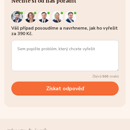
Nechte si od nás poradit
Váš případ posoudíme a navrhneme, jak ho vyřešit
za 390 Kč.
Zbývá
500
znaků