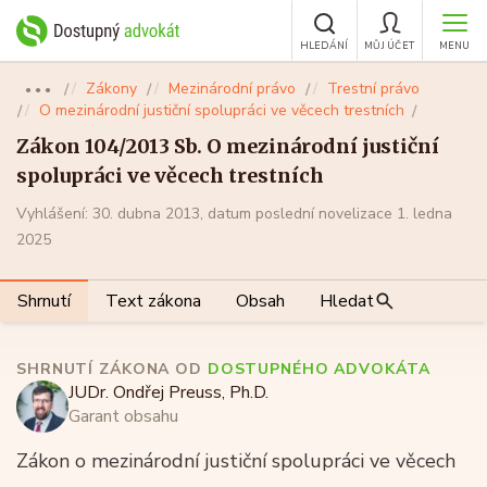
HLEDÁNÍ
MŮJ ÚČET
MENU
Zákony
Mezinárodní právo
Trestní právo
●●●
O mezinárodní justiční spolupráci ve věcech trestních
Zákon 104/2013 Sb. O mezinárodní justiční
spolupráci ve věcech trestních
Vyhlášení: 30. dubna 2013, datum poslední novelizace 1. ledna
2025
Shrnutí
Text zákona
Obsah
Hledat
SHRNUTÍ ZÁKONA OD
DOSTUPNÉHO ADVOKÁTA
JUDr. Ondřej Preuss, Ph.D.
Garant obsahu
Zákon o mezinárodní justiční spolupráci ve věcech