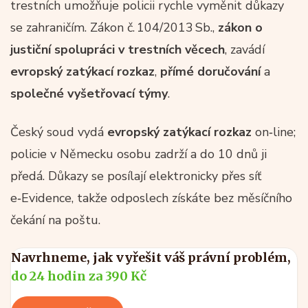
trestních umožňuje policii rychle vyměnit důkazy
se zahraničím. Zákon č. 104/2013 Sb.,
zákon o
justiční spolupráci v trestních věcech
, zavádí
evropský zatýkací rozkaz
,
přímé doručování
a
společné vyšetřovací týmy
.
Český soud vydá
evropský zatýkací rozkaz
on‑line;
policie v Německu osobu zadrží a do 10 dnů ji
předá. Důkazy se posílají elektronicky přes síť
e‑Evidence, takže odposlech získáte bez měsíčního
čekání na poštu.
Navrhneme, jak vyřešit váš právní problém,
do 24 hodin za 390 Kč