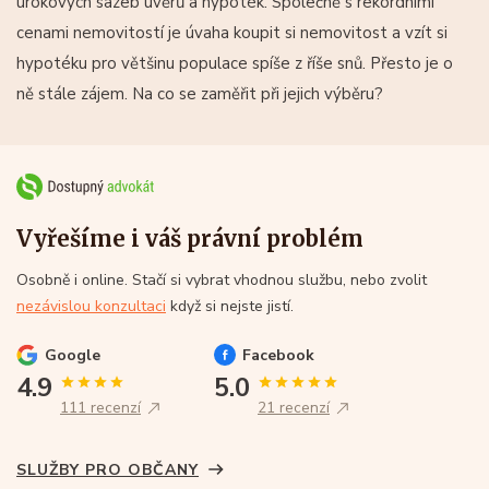
úrokových sazeb úvěrů a hypoték. Společně s rekordními
cenami nemovitostí je úvaha koupit si nemovitost a vzít si
hypotéku pro většinu populace spíše z říše snů. Přesto je o
ně stále zájem. Na co se zaměřit při jejich výběru?
Vyřešíme i váš právní problém
Osobně i online. Stačí si vybrat vhodnou službu, nebo zvolit
nezávislou konzultaci
když si nejste jistí.
Google
Facebook
4.9
5.0
111 recenzí
21 recenzí
SLUŽBY PRO OBČANY