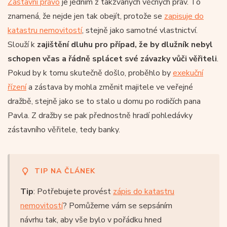
Zástavní právo
je jedním z takzvaných věcných práv. To
znamená, že nejde jen tak obejít, protože se
zapisuje do
katastru nemovitostí
, stejně jako samotné vlastnictví.
Slouží k
zajištění dluhu pro případ, že by dlužník nebyl
schopen včas a řádně splácet své závazky vůči věřiteli
.
Pokud by k tomu skutečně došlo, proběhlo by
exekuční
řízení
a zástava by mohla změnit majitele ve veřejné
dražbě, stejně jako se to stalo u domu po rodičích pana
Pavla. Z dražby se pak přednostně hradí pohledávky
zástavního věřitele, tedy banky.
TIP NA ČLÁNEK
Tip
: Potřebujete provést
zápis do katastru
nemovitostí
? Pomůžeme vám se sepsáním
návrhu tak, aby vše bylo v pořádku hned