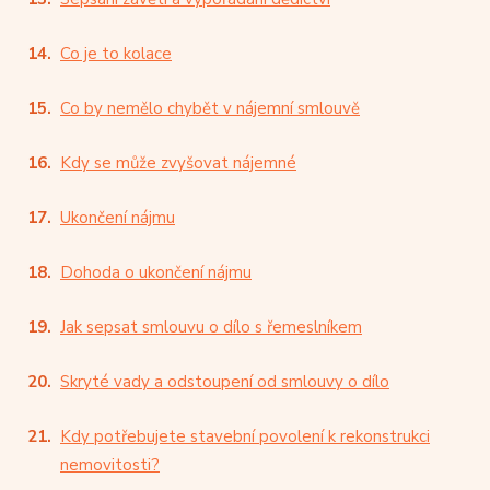
Co je to kolace
Co by nemělo chybět v nájemní smlouvě
Kdy se může zvyšovat nájemné
Ukončení nájmu
Dohoda o ukončení nájmu
Jak sepsat smlouvu o dílo s řemeslníkem
Skryté vady a odstoupení od smlouvy o dílo
Kdy potřebujete stavební povolení k rekonstrukci
nemovitosti?