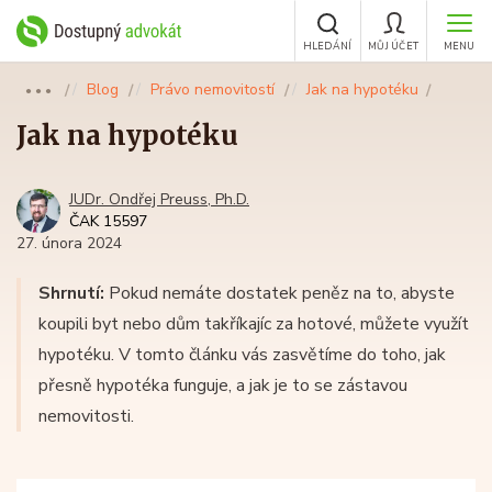
HLEDÁNÍ
MŮJ ÚČET
MENU
Blog
Právo nemovitostí
Jak na hypotéku
●●●
Jak na hypotéku
JUDr. Ondřej Preuss, Ph.D.
ČAK 15597
27. února 2024
Shrnutí:
Pokud nemáte dostatek peněz na to, abyste
koupili byt nebo dům takříkajíc za hotové, můžete využít
hypotéku. V tomto článku vás zasvětíme do toho, jak
přesně hypotéka funguje, a jak je to se zástavou
nemovitosti.