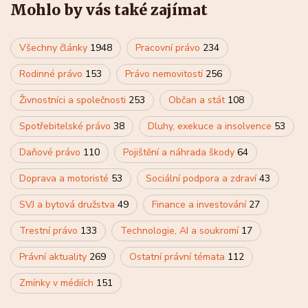
Mohlo by vás také zajímat
Všechny články
1948
Pracovní právo
234
Rodinné právo
153
Právo nemovitostí
256
Živnostníci a společnosti
253
Občan a stát
108
Spotřebitelské právo
38
Dluhy, exekuce a insolvence
53
Daňové právo
110
Pojištění a náhrada škody
64
Doprava a motoristé
53
Sociální podpora a zdraví
43
SVJ a bytová družstva
49
Finance a investování
27
Trestní právo
133
Technologie, AI a soukromí
17
Právní aktuality
269
Ostatní právní témata
112
Zmínky v médiích
151