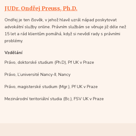
JUDr. Ondřej Preuss, Ph.D.
Ondřej je ten člověk, v jehož hlavě uzrál nápad poskytovat
advokátní služby online. Právním službám se věnuje již déle než
15 let a rád klientům pomáhá, když si nevědí rady s právními
problémy.
Vzdělání
Právo, doktorské studium (Ph.D), Pf UK v Praze
Právo, L’université Nancy-II, Nancy
Právo, magisterské studium (Mgr.), Pf UK v Praze
Mezinárodní teritoriální studia (Bc.), FSV UK v Praze