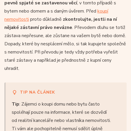
pevně spjaté se zastavenou věcí
, v tomto případě s
bytem nebo domem a s daným úvěrem. Před
koupí
nemovitosti
proto důkladně
zkontrolujte, jestli na ní
nějaké zástavní právo nevázne
. Převodem dluhu se totiž
zástava nepřesune, ale zůstane na vašem bytě nebo domě.
Dopady, které by nesplácení mělo, si tak kupujete společně
s nemovitostí. Při převodu je tedy vždy potřeba vyřešit
staré zástavy a například je přednostně z kupní ceny
uhradit.
TIP NA ČLÁNEK
Tip
: Zájemci o koupi domu nebo bytu často
spoléhají pouze na informace, které se dozvědí
od realitní kanceláře nebo vlastníka nemovitosti.
Ti vám ale pochopitelně nemusí sdělit úplně