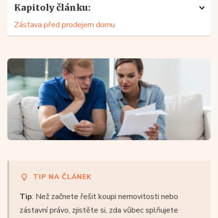
Kapitoly článku:
Zástava před prodejem domu
Ještě před tím, než začnete vybírat váš vysněný dům,
seznamte se s podmínkami pro hypotéku, které si
jednotlivé banky stanovují. Zjistěte si také, na jak
vysokou hypotéku (pokud vůbec) dosáhnete. K tomu
vám může pomoci jednoduchý výpočet hypotéky –
ideálně pomocí online kalkulačky hypotéky, která vám
ukáže orientační výši splátek podle vaší bonity, výše
příjmu a dalších parametrů. Jednou z hlavních podmínek
jsou právě dostatečné příjmy. Svou roli hraje ale i váš
věk – čím vyšší je, tím horší podmínky a menší
TIP NA ČLÁNEK
pravděpodobnost schválení úvěru.
Tip
: Než začnete řešit koupi nemovitosti nebo
zástavní právo, zjistěte si, zda vůbec splňujete