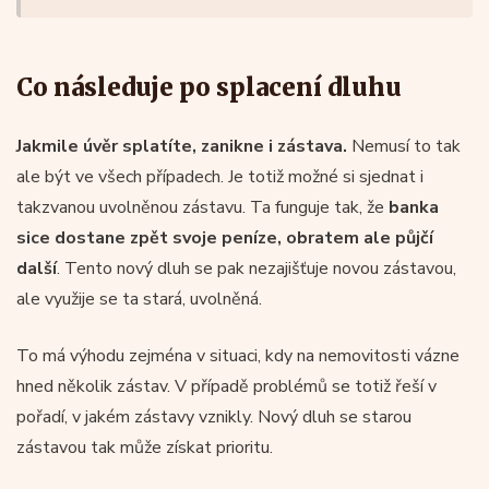
Co následuje po splacení dluhu
Jakmile úvěr splatíte, zanikne i zástava.
Nemusí to tak
ale být ve všech případech. Je totiž možné si sjednat i
takzvanou uvolněnou zástavu. Ta funguje tak, že
banka
sice dostane zpět svoje peníze, obratem ale půjčí
další
. Tento nový dluh se pak nezajišťuje novou zástavou,
ale využije se ta stará, uvolněná.
To má výhodu zejména v situaci, kdy na nemovitosti vázne
hned několik zástav. V případě problémů se totiž řeší v
pořadí, v jakém zástavy vznikly. Nový dluh se starou
zástavou tak může získat prioritu.