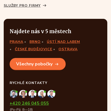
SLUŽBY PRO FIRMY
Najdete nás v 5 městech
PRAHA
BRNO
ÚSTÍ NAD LABEM
ČESKÉ BUDĚJOVICE
OSTRAVA
Všechny pobočky
RYCHLÉ KONTAKTY
+420 246 045 055
(Po–Pá: 8—18)