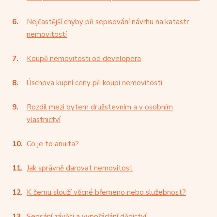
Nejčastější chyby při sepisování návrhu na katastr
nemovitostí
Koupě nemovitosti od developera
Úschova kupní ceny při koupi nemovitosti
Rozdíl mezi bytem družstevním a v osobním
vlastnictví
Co je to anuita?
Jak správně darovat nemovitost
K čemu slouží věcné břemeno nebo služebnost?
Sepsání závěti a vypořádání dědictví