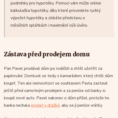
Výpočet hypotéky před koupí:
podmínky pro hypotéku. Pomoci vám může online
Kolik si vlastně můžete dovolit?
kalkulačka hypotéky, díky které provedete rychlý
výpočet hypotéky a získáte představu o
Mnoho lidí se do hledání nemovitosti pouští bez toho,
měsíčních splátkách i maximální výši úvěru.
aby věděli, jak vysokou hypotéku jim banka skutečně
schválí. Přitom právě
výpočet hypotéky
je prvním
krokem, který by měl předcházet samotnému výběru
Zástava před prodejem domu
nemovitosti. K tomu slouží různé online
kalkulačky
hypotéky
, které vám rychle ukážou, jaká může být výše
Pan Pavel prodával dům po rodičích a chtěl ušetřit za
splátky nebo maximální výše úvěru. Výsledek ale vždy
papírování. Domluvil se tedy s kamarádem, který chtěl dům
závisí na tom, zda splníte konkrétní
podmínky pro
koupit. Ten ale nemovitost se souhlasem Pavla zastavil
hypotéku
, například minimální příjem, podíl vlastních
ještě před samotným prodejem a za peníze od banky si
prostředků nebo věkovou hranici.
koupil nové auto. Pavel nakonec o dům přišel, protože ho
banka nechala
prodat v dražbě
, aby se jí peníze vrátily.